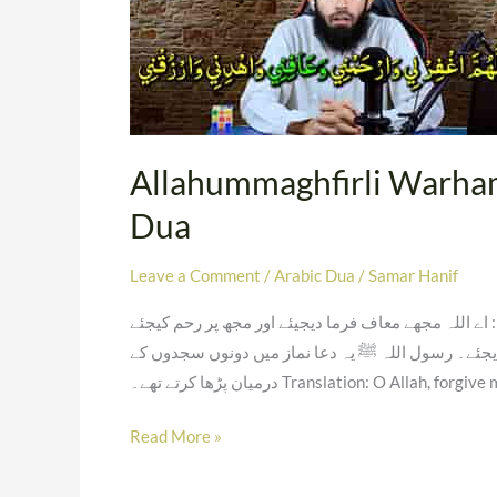
Warzuqni
–
Arabic
Dua
Allahummaghfirli Warha
Dua
Leave a Comment
/
Arabic Dua
/
Samar Hanif
ْ لِي وَارْحَمْنِي وَعَافِنِي وَاهْدِنِي وَارْزُقْنِي ابو داؤد: 850 ترجمہ : اے اللہ مجھے معاف فرما دیجیئے اور مجھ پر رحم کیجئے
یجئے۔ رسول اللہ ﷺ یہ دعا نماز میں دونوں سجدوں کے
درمیان پڑھا کرتے تھے۔ Translation: O Allah, forgiv
Read More »