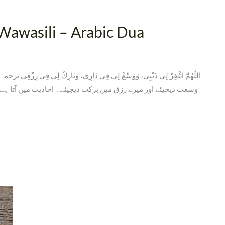
Wawasili – Arabic Dua
اللَّهُمَّ اغْفِرْ لِي ذَنْبِي، وَوَسِّعْ لِي فِي دَارِي، وَبَارِكْ لِي فِي رِز
وسعت دیجیئے اور میرے رزق میں برکت دیجیئے۔ احادیث میں آتا ہے