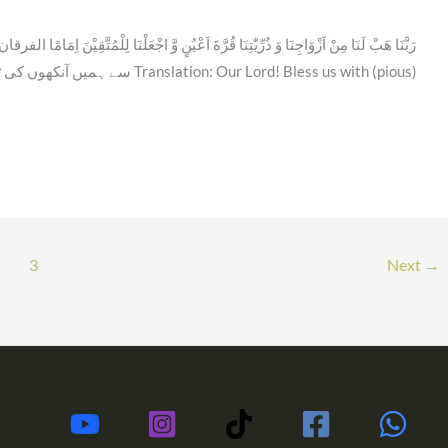
: Our Lord! Bless us with (pious)
3
Next
→