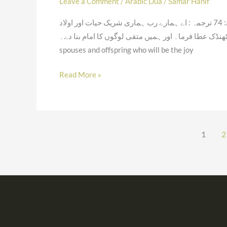
Leave a Comment
/
Arabic Dua
/
Samar Hanif
رَبَّنَا هَبْ لَنَا مِنْ اَزْوَاجِنَا وَ ذُرِّیّٰتِنَا قُرَّةَ اَعْیُنٍ وَّ اجْعَلْنَا لِلْمُتَّقِیْنَ اِمَامًا الفرقان: 74 ترجمہ : اے ہمارے رب ہماری شریک حیات اور اولاد
سے ہمیں آنکھوں کی ٹھنڈک عطا فرما۔ اور ہمیں متقی لوگوں کا امام بنا دے۔ Translation
spouses and offspring who will be the joy
Read More »
1
2