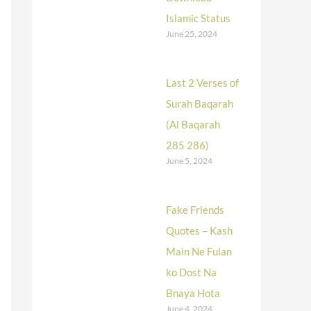
Islamic Status
June 25, 2024
Last 2 Verses of
Surah Baqarah
(Al Baqarah
285 286)
June 5, 2024
Fake Friends
Quotes – Kash
Main Ne Fulan
ko Dost Na
Bnaya Hota
June 4, 2024