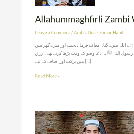
–
Arabic
Allahummaghfirli Zambi 
Dua
Leave a Comment
/
Arabic Dua
/
Samar Hanif
ْقِي ترجمہ : اے اللہ میرے گناہ معاف فرما دیجیئے اور میرے گھر میں
 رسول اللہ ﷺ یہ دعا وضو کے وقت پڑھا کرتے تھے۔ رزق
میں برکت اور اضافے کے لیے […]
Read More »
Allahummaghfirli
Warhamni
Wahdini