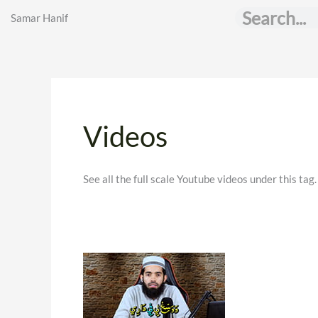
Skip
Search
Samar Hanif
to
content
Videos
See all the full scale Youtube videos under this tag.
Allahummaghfirli
Zambi
Wawasili