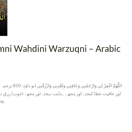
mni Wahdini Warzuqni – Arabic
اللَّهُمَّ اغْفِر
اور عافیت عطا کیجئے اور مجھے ہدایت دیجئے اور مجھے (خوب) رزق د
e me,