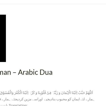
iman – Arabic Dua
اَللّٰھُمَّ حَبِّبْ اِلَیْنَا الْاِیْمَانَ وَ زَیِّنْہُ فِیْ قُلُوْبِنَا وَ کَرِّہْ اِلَیْنَا الْکُفْرَ وَا
ہمارے لئے ایمان کو محبوب بنادیجیے اوراسے مزین کردیجئے ہمارے قل
ناپسند یدہ بنا دیجئے اور ہمیں راشدین میں شامل کر لیجیئے۔ Translation: