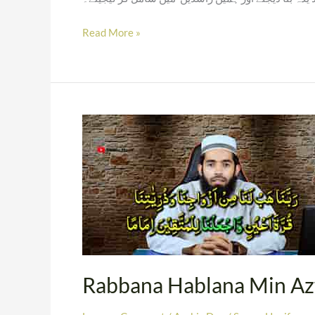
Read More »
Rabbana
Hablana
Min
Azwajina
–
Arabic
Dua
Rabbana Hablana Min Az